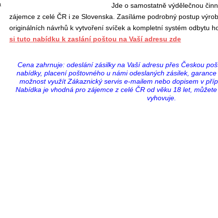
a
Jde o
samostatně výdělečnou činno
zájemce z celé ČR i ze Slovenska.
Zasíláme podrobný postup výroby
originálních návrhů k vytvoření svíček a kompletní systém odbytu 
si tuto nabídku k zaslání poštou na Vaší adresu zde
Cena zahrnuje: odeslání zásilky na Vaší adresu přes Českou poštu
nabídky, placení poštovného u námi odeslaných zásilek, garance 
možnost využít Zákaznický servis e-mailem nebo dopisem v příp
Nabídka je vhodná pro zájemce z celé ČR od věku 18 let, můžete
vyhovuje.