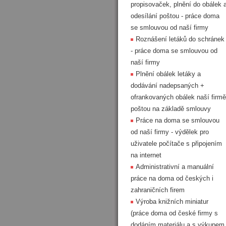
propisovaček, plnění do obálek 
odesílání poštou - práce doma
se smlouvou od naší firmy
Roznášení letáků do schránek
- práce doma se smlouvou od
naší firmy
Plnění obálek letáky a
dodávání nadepsaných +
ofrankovaných obálek naší firmě
poštou na základě smlouvy
Práce na doma se smlouvou
od naší firmy - výdělek pro
uživatele počítače s připojením
na internet
Administrativní a manuální
práce na doma od českých i
zahraničních firem
Výroba knižních miniatur
(práce doma od české firmy s
dodáním materiálu a s výkupem