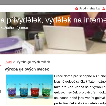
Úvodní stránka
 přivýdělek, výdělek na intern
o každého zájemce
Úvod
>
Výroba gelových svíček
Výroba gelových svíček
Práce doma pro schopné a zručné 
krásné gelové svíčky? Tato možno
také pro Vás. Jedná se o výrobu b
í
gelových svíček pro vytvoření dok
současné době jsou vonící gelové s
proto Vás čeká skvělý výdělek od