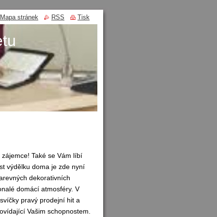
Mapa stránek
RSS
Tisk
etu
zájemce! Také se Vám líbí
st výdělku doma je zde nyní
arevných dekorativních
onalé domácí atmosféry. V
víčky pravý prodejní hit a
povídající Vašim schopnostem.