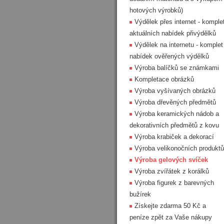
hotových výrobků)
Výdělek přes internet - komple
aktuálních nabídek přivýdělků
Výdělek na internetu - komplet
nabídek ověřených výdělků
Výroba balíčků se známkami
Kompletace obrázků
Výroba vyšívaných obrázků
Výroba dřevěných předmětů
Výroba keramických nádob a
dekorativních předmětů z kovu
Výroba krabiček a dekorací
Výroba velikonočních produktů
Výroba gelových svíček
Výroba zvířátek z korálků
Výroba figurek z barevných
bužírek
Získejte zdarma 50 Kč a
peníze zpět za Vaše nákupy